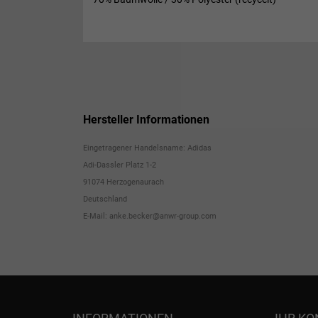
Hersteller Informationen
Eingetragener Handelsname: Adidas
Adi-Dassler Platz 1-2
91074 Herzogenaurach
Deutschland
E-Mail: anke.becker@anwr-group.com