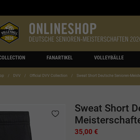
 COLLECTION
FANARTIKEL
VOLLEYBÄLLE
op
DVV
Official DVV Collection
Sweat Short Deutsche Senioren-Meist
Sweat Short D
Meisterschaft
35,00 €