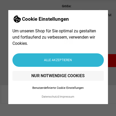
Größe:
XS
S
M
Cookie Einstellungen
Farbe :
Um unseren Shop für Sie optimal zu gestalten
und fortlaufend zu verbessern, verwenden wir
Cookies.
-
+
ALLE AKZEPTIEREN
NUR NOTWENDIGE COOKIES
Benutzerdefinierte Cookie Einstellungen
Datenschutz
Impressum