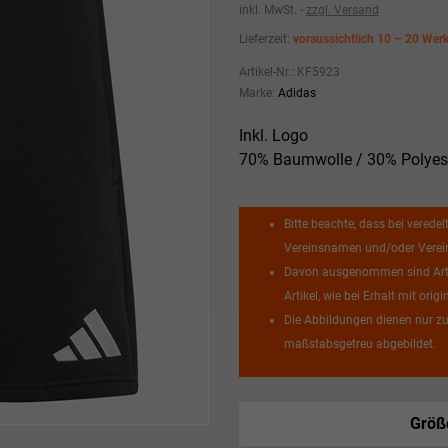
inkl. MwSt.
zzgl. Versand
Lieferzeit:
voraussichtlich 10 – 20 Wer
Artikel-Nr.:
KF5923
Marke:
Adidas
Inkl. Logo
70% Baumwolle / 30% Polyeste
Bitte beachte, dass bei veredel
Vereinsnamen und/oder Vereins
Davon ausgenommen sind Artik
Artikel, wie bei Erhalt mit or
Die Abbildungen dienen nur zu
maßstabsgetreu abgebildet.
Größ