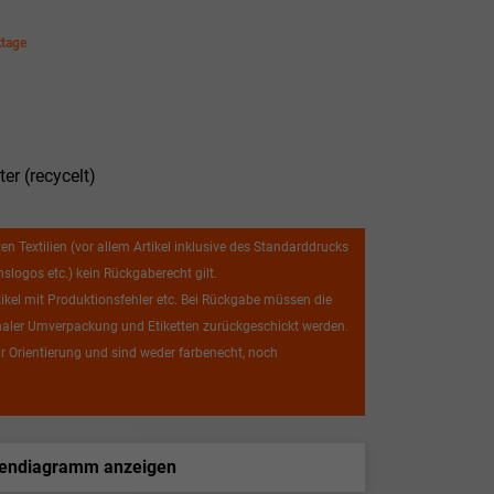
ktage
r (recycelt)
ten Textilien (vor allem Artikel inklusive des Standarddrucks
logos etc.) kein Rückgaberecht gilt.
el mit Produktionsfehler etc. Bei Rückgabe müssen die
iginaler Umverpackung und Etiketten zurückgeschickt werden.
r Orientierung und sind weder farbenecht, noch
endiagramm anzeigen