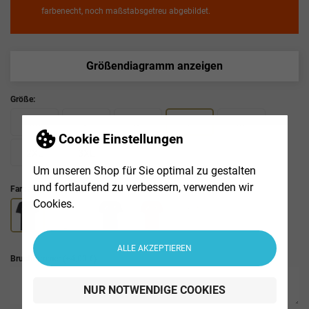
farbenecht, noch maßstabsgetreu abgebildet.
Größendiagramm anzeigen
Größe:
XS
S
M
L
XL
Cookie Einstellungen
2XL
3XL
Um unseren Shop für Sie optimal zu gestalten
und fortlaufend zu verbessern, verwenden wir
Farbe :
Cookies.
ALLE AKZEPTIEREN
Brustnummer
(+4,00 €)
NUR NOTWENDIGE COOKIES