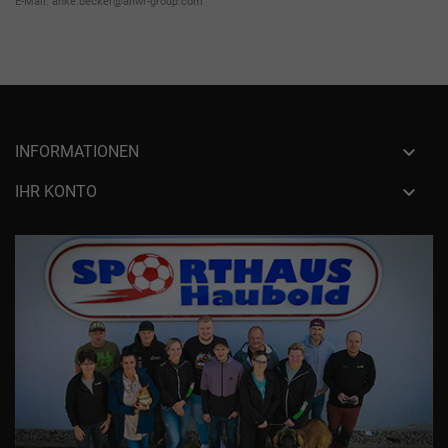
E-Mail: anke.becker@anwr-group.com

INFORMATIONEN

IHR KONTO