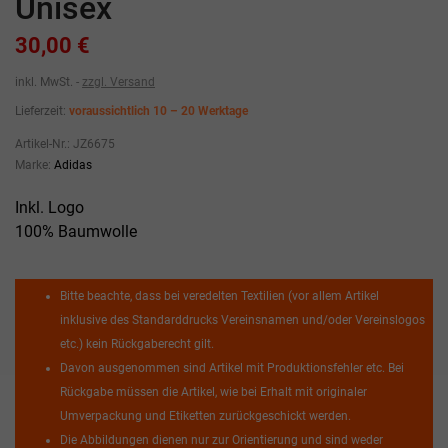
Unisex
30,00 €
inkl. MwSt.
zzgl. Versand
Lieferzeit:
voraussichtlich 10 – 20 Werktage
Artikel-Nr.:
JZ6675
Marke:
Adidas
Inkl. Logo
100% Baumwolle
Bitte beachte, dass bei veredelten Textilien (vor allem Artikel
inklusive des Standarddrucks Vereinsnamen und/oder Vereinslogos
etc.) kein Rückgaberecht gilt.
Davon ausgenommen sind Artikel mit Produktionsfehler etc. Bei
Rückgabe müssen die Artikel, wie bei Erhalt mit originaler
Umverpackung und Etiketten zurückgeschickt werden.
Die Abbildungen dienen nur zur Orientierung und sind weder