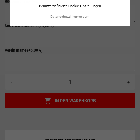
Rückennummer
(+5,00 €)
Benutzerdefinierte Cookie Einstellungen
Datenschutz
Impressum
Name auf Rückseite
(+5,00 €)
Vereinsname
(+5,00 €)
-
+

IN DEN WARENKORB