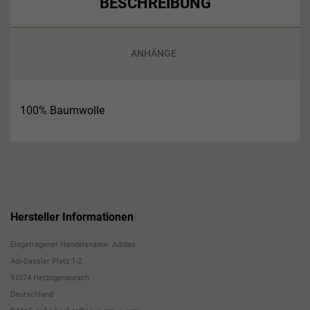
BESCHREIBUNG
ANHÄNGE
100% Baumwolle
Hersteller Informationen
Eingetragener Handelsname: Adidas
Adi-Dassler Platz 1-2
91074 Herzogenaurach
Deutschland